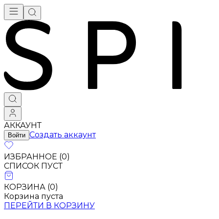
Брендовая одежда - купить в Москве
АККАУНТ
Создать аккаунт
Войти
ИЗБРАННОЕ (
0
)
СПИСОК ПУСТ
КОРЗИНА (
0
)
Корзина пуста
ПЕРЕЙТИ В КОРЗИНУ