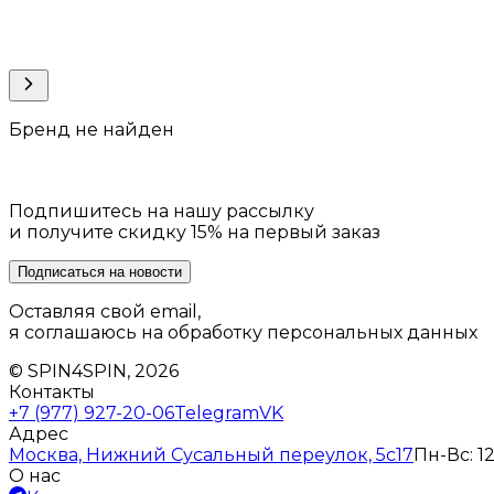
Бренд не найден
Подпишитесь на нашу рассылку
и получите скидку 15% на первый заказ
Подписаться на новости
Оставляя свой email,
я соглашаюсь на обработку персональных данных
© SPIN4SPIN, 2026
Контакты
+7 (977) 927-20-06
Telegram
VK
Адрес
Москва, Нижний Сусальный переулок, 5с17
Пн-Вс: 12
О нас