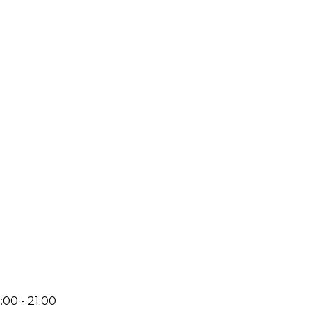
:00 - 21:00