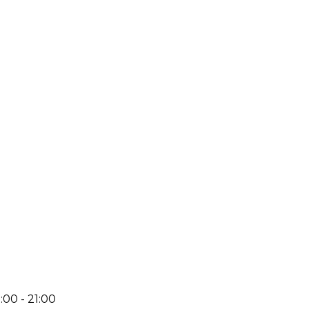
:00 - 21:00